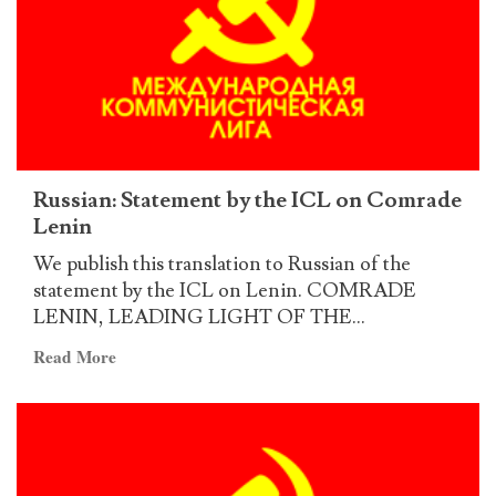
Укрепляйте
антиимпериалистическую
борьбу
на
службе
Пролетарской
Мировой
Революции!
Russian: Statement by the ICL on Comrade
Lenin
We publish this translation to Russian of the
statement by the ICL on Lenin. COMRADE
LENIN, LEADING LIGHT OF THE...
Read
Read More
more
about
Russian:
Statement
by