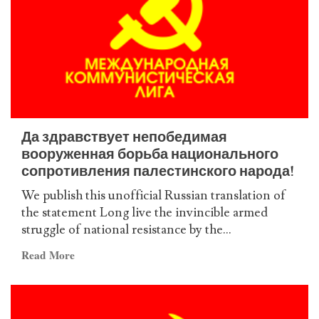
the
ICL
on
Comrade
Lenin
Да здравствует непобедимая
вооруженная борьба национального
сопротивления палестинского народа!
We publish this unofficial Russian translation of
the statement Long live the invincible armed
struggle of national resistance by the...
Read
Read More
more
about
Да