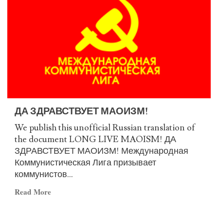
здравствует
непобедимая
вооруженная
борьба
национального
сопротивления
палестинского
народа!
ДА ЗДРАВСТВУЕТ МАОИЗМ!
We publish this unofficial Russian translation of
the document LONG LIVE MAOISM! ДА
ЗДРАВСТВУЕТ МАОИЗМ! Международная
Коммунистическая Лига призывает
коммунистов...
Read
Read More
more
about