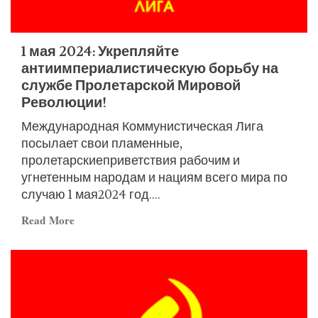
birth
of
Chairman
1 мая 2024: Укрепляйте
Mao
антиимпериалистическую борьбу на
Tse-
службе Пролетарской Мировой
tung
Революции!
and
Международная Коммунистическая Лига
the
посылает свои пламенные,
2nd
пролетарскиеприветствия рабочим и
anniversary
угнетенным народам и нациям всего мира по
of
случаю 1 мая2024 год....
the
ICL
Read
Read More
more
about
1
мая
2024: