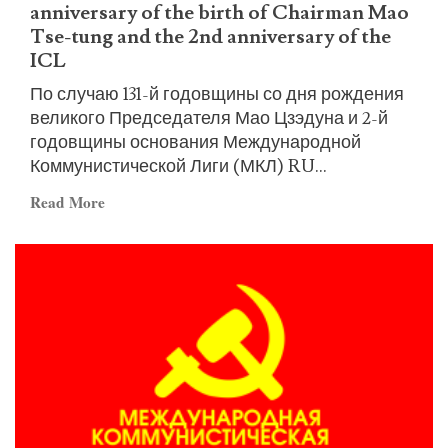
Party
anniversary of the birth of Chairman Mao
and
Tse-tung and the 2nd anniversary of the
the
ICL
Revolution!
По случаю 131-й годовщины со дня рождения
великого Председателя Мао Цзэдуна и 2-й
годовщины основания Международной
Коммунистической Лиги (МКЛ) RU...
Read
Read More
more
about
Russian:
Declaration
on
the
131st
anniversary
of
the