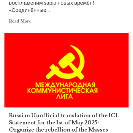
воспламеним зарю новых времён!
«Соединённые...
Read
Read More
more
about
Russian
–
P.C.B.
–
O
Camarada
Basavaraj
é
imortal:
Sigamos
seu
Russian Unofficial translation of the ICL
exemplo,
Statement for the 1st of May 2025:
abramos
Organize the rebellion of the Masses