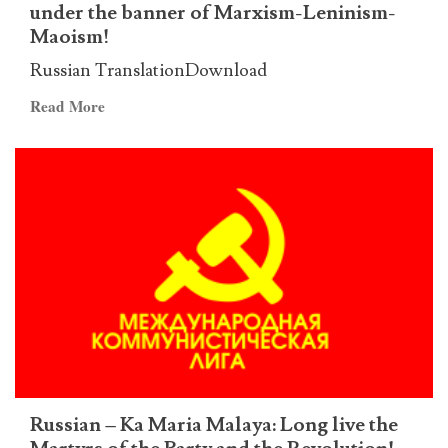
com
under the banner of Marxism-Leninism-
fogo
Maoism!
a
Russian TranslationDownload
aurora
de
Read
Read More
um
more
novo
about
tempo!
Russian
Unofficial
translation
of
the
ICL
Statement
for
the
1st
of
Russian – Ka Maria Malaya: Long live the
May