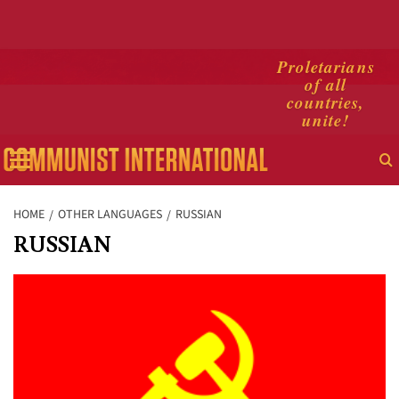
Skip
Proletarians
of all
to
countries,
content
unite!
Primary
Menu
HOME
OTHER LANGUAGES
RUSSIAN
RUSSIAN