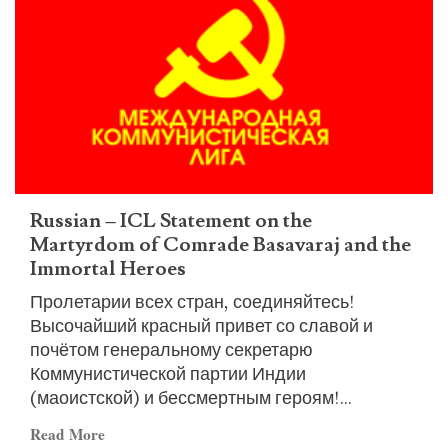
ICL
–
1st
of
May
Declaration
2026:
Marxist-
Leninist-
Russian – ICL Statement on the
Maoists
Martyrdom of Comrade Basavaraj and the
of
Immortal Heroes
all
Пролетарии всех стран, соединяйтесь!
countries,
Высочайший красный привет со славой и
unite!
почётом генеральному секретарю
Коммунистической партии Индии
(маоистской) и бессмертным героям!...
Read
Read More