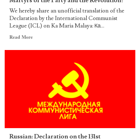
Martyrs of the Party and the Revolution!
2025:
We hereby share an unofficial translation of the
Organize
Declaration by the International Communist
the
League (ICL) on Ka Maria Malaya: Ка...
rebellion
of
Read
Read More
the
more
Masses
about
under
Russian
the
–
banner
Ka
of
Maria
Marxism-
Malaya:
Leninism-
Long
Maoism!
live
the
Martyrs
of
the
Russian: Declaration on the 131st