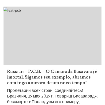
more
about
Russian
–
ICL
Statement
on
the
Martyrdom
of
Comrade
Basavaraj
and
Russian – P.C.B. – O Camarada Basavaraj é
the
imortal: Sigamos seu exemplo, abramos
Immortal
com fogo a aurora de um novo tempo!
Heroes
Пролетарии всех стран, соединяйтесь!
Бразилия, 25 мая 2025 г. Товарищ Басаварадж
бессмертен: Последуем его примеру,