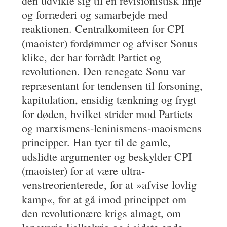
den udvikle sig til en revisionistisk linje
og forræderi og samarbejde med
reaktionen. Centralkomiteen for CPI
(maoister) fordømmer og afviser Sonus
klike, der har forrådt Partiet og
revolutionen. Den renegate Sonu var
repræsentant for tendensen til forsoning,
kapitulation, ensidig tænkning og frygt
for døden, hvilket strider mod Partiets
og marxismens-leninismens-maoismens
principper. Han tyer til de gamle,
udslidte argumenter og beskylder CPI
(maoister) for at være ultra-
venstreorienterede, for at »afvise lovlig
kamp«, for at gå imod princippet om
den revolutionære krigs almagt, om