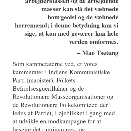
arbejderklassen og de arbejdende
masser kan slå det væbnede
bourgeoisi og de væbnede
herremænd; i denne betydning kan vi
sige, at kun med geværer kan hele
verden omformes.
– Mao Tsetung
Som kammeraterne ved, er vores
kammerater i Indiens Kommunistiske
Parti (maoister), Folkets
Befrielsesguerillahær og de
Revolutionære Masseorganisationer og
de Revolutionære Folkekomiteer, der
ledes af Partiet, i øjeblikket i gang med
at udvikle en modkampagne for at
besejre det omringnings- og