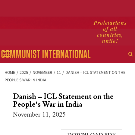
Skip
Proletarians
of all
to
countries,
content
unite!
Primary
Menu
HOME
2025
NOVEMBER
11
DANISH – ICL STATEMENT ON THE
PEOPLE’S WAR IN INDIA
Danish – ICL Statement on the
People’s War in India
November 11, 2025