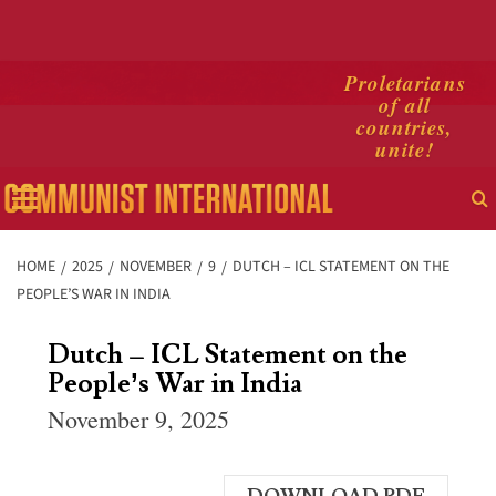
Skip
Proletarians
of all
to
countries,
content
unite!
Primary
Menu
HOME
2025
NOVEMBER
9
DUTCH – ICL STATEMENT ON THE
PEOPLE’S WAR IN INDIA
Dutch – ICL Statement on the
People’s War in India
November 9, 2025