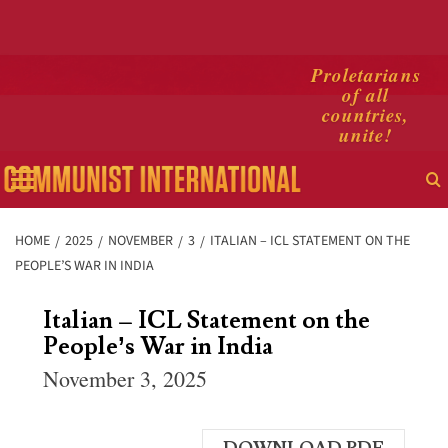
Skip
Proletarians
of all
to
countries,
content
unite!
Primary
Menu
HOME
2025
NOVEMBER
3
ITALIAN – ICL STATEMENT ON THE
PEOPLE’S WAR IN INDIA
Italian – ICL Statement on the
People’s War in India
November 3, 2025