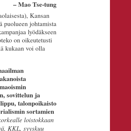
– Mao Tse-tung
aolaisesta), Kansan
kä puolueen johtamista
takampanjaa lyödäkseen
teko on oikeutetusti
ä kukaan voi olla
maailman
 akanoista
i-maoismin
, sovittelun ja
lippu, talonpoikaisto
perialismin sortamien
korkealle loistokkaan
vä, KKL, syyskuu