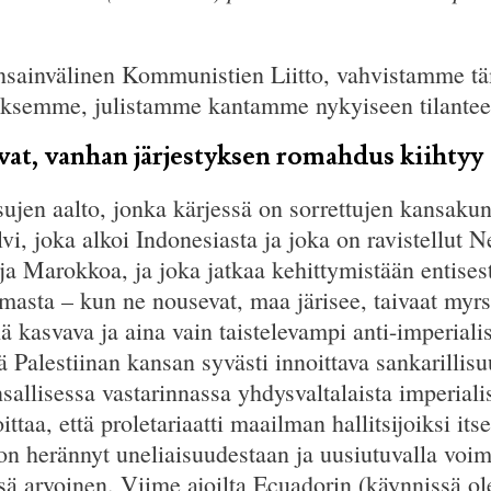
sainvälinen Kommunistien Liitto, vahvistamme tä
aksemme, julistamme kantamme nykyiseen tilantee
at, vanhan järjestyksen romahdus kiihtyy
jen aalto, jonka kärjessä on sorrettujen kansakun
i, joka alkoi Indonesiasta ja joka on ravistellut Ne
a Marokkoa, ja joka jatkaa kehittymistään entise
masta – kun ne nousevat, maa järisee, taivaat myr
 kasvava ja aina vain taistelevampi anti-imperialis
ä Palestiinan kansan syvästi innoittava sankarillis
llisessa vastarinnassa yhdysvaltalaista imperialis
ittaa, että proletariaatti maailman hallitsijoiksi it
on herännyt uneliaisuudestaan ja uusiutuvalla voim
nsä arvoinen. Viime ajoilta Ecuadorin (käynnissä o