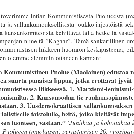
t, toverimme Intian Kommunistisesta Puolueesta (m
ta ja vallankumouksellisista joukkojärjestöistä se
a kansankomiteoista kehittävät tällä hetkellä vas
mpanjan nimeltä ”Kagaar”. Tämä sankarillinen uro
kommunistisen liikkeen huomion keskipisteenä, eik
Kuten olemme aiemmin ottaneen kannan:
an Kommunistinen Puolue (Maolainen) edustaa 
a suurta punaista lippua, jotka erottavat jyvät
mmunistisessa liikkeessä. 1. Marxismi-leninism
onismilta. 2. Kansansodan tie rauhansopimusten
vastaan. 3. Uusdemokraattisen vallankumouksen 
alistiselle taistelulle, heitä, jotka kieltävät im
isen luonteen, vastaan.”
(Juhlikaa ja kohottakaa 
 Puolueen (maolaisen) perustamisen 20. vuosipäi