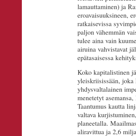
lamauttaminen) ja Rans
eroavaisuuksineen, er
ratkaisevissa syvimpi
paljon vähemmän vaist
tulee aina vain kuum
airuina vahvistavat j
epätasaisessa kehityk
Koko kapitalistinen j
yleiskriisissään, joka 
yhdysvaltalainen imp
menetetyt asemansa, lu
Taantumus kautta linj
valtava kurjistuminen
planeetalla. Maailmas
aliravittua ja 2,6 milj