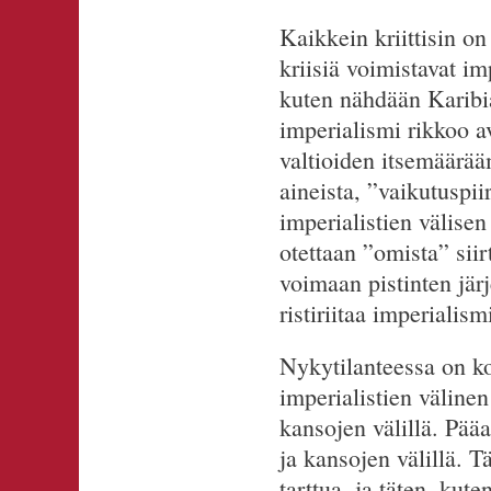
Kaikkein kriittisin on
kriisiä voimistavat i
kuten nähdään Karibia
imperialismi rikkoo a
valtioiden itsemäärääm
aineista, ”vaikutuspii
imperialistien välisen 
otettaan ”omista” siir
voimaan pistinten järj
ristiriitaa imperialis
Nykytilanteessa on kolm
imperialistien välinen 
kansojen välillä. Pääas
ja kansojen välillä. Tä
tarttua, ja täten, ku