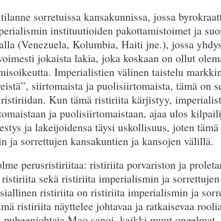
 tilanne sorretuissa kansakunnissa, jossa byrokraat
mperialismin instituutioiden pakottamistoimet ja su
lla (Venezuela, Kolumbia, Haiti jne.), jossa yhdys
voimesti jokaista lakia, joka koskaan on ollut ole
isoikeutta. Imperialistien välinen taistelu markkin
reistä”, siirtomaista ja puolisiirtomaista, tämä on
ristiriidan. Kun tämä ristiriita kärjistyy, imperialis
tomaistaan ja puolisiirtomaistaan, ajaa ulos kilpail
estys ja lakeijoidensa täysi uskollisuus, joten tämä
min ja sorrettujen kansakuntien ja kansojen välillä.
e perusristiriitaa: ristiriita porvariston ja proletar
ristiriita sekä ristiriita imperialismin ja sorrettuj
iallinen ristiriita on ristiriita imperialismin ja so
mä ristiriita näyttelee johtavaa ja ratkaisevaa roolia
ten puheenjohtaja Mao sanoi, kaikki muut ongelmat, 