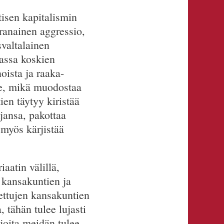
tisen kapitalismin
oranainen aggressio,
valtalainen
massa koskien
oista ja raaka-
 se, mikä muodostaa
tien täytyy kiristää
ijansa, pakottaa
 myös kärjistää
iaatin välillä,
en kansakuntien ja
rrettujen kansakuntien
, tähän tulee lujasti
joita meidän tulee