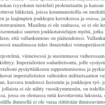
kan (syyskuun taistelut) proletariaatin ja kansan t
ottuvat liikkeinä, joissa kommunisteilla on merkitt
en ja laajimpien joukkojen kerroksissa ja osissa, j
onvarainen. Maailma ei ole rauhassa, se ei ole ko
eisemmaksi suurten joukkotaistelujen myötä, jotk
älleen, että vallankumous on päätendenssi. Vallank
sessä maailmassa tulee ilmaistuksi voimaperäisesti
ärjestelmä, viimeisessä ja uusimmassa vaiheessaan
kiihtyy. Imperialistien sodanlietsonta, jolle sysäyst
erialismi pysäyttääkseen rappeutumisensa ja pyrki
ovat imperialististen valtioiden militarisaation va
an, kasvava tendenssi fasismiin ja joukkojen työ- j
, jollaista ei ole nähty vuosikymmeniin, on todelli
sa, jossa on olemassa mitä kuvottavinta luksusta,
ardilla ihmisellä ei ole varaa riittävään ihmisravint