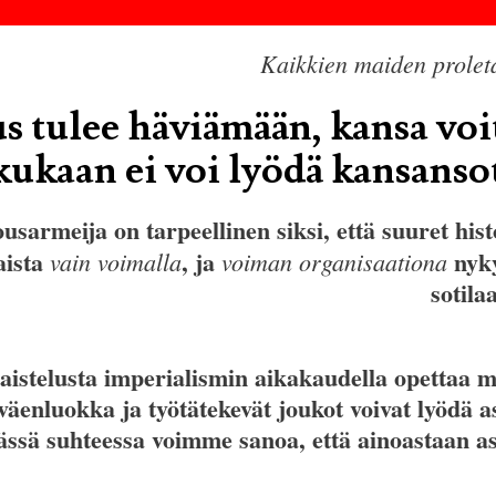
Kaikkien maiden proletaa
 tulee häviämään, kansa voi
kukaan ei voi lyödä kansansot
sarmeija on tarpeellinen siksi, että suuret hist
aista
, ja
nyky
vain voimalla
voiman organisaationa
sotila
stelusta imperialismin aikakaudella opettaa me
väenluokka ja työtätekevät joukot voivat lyödä a
 tässä suhteessa voimme sanoa, että ainoastaan 