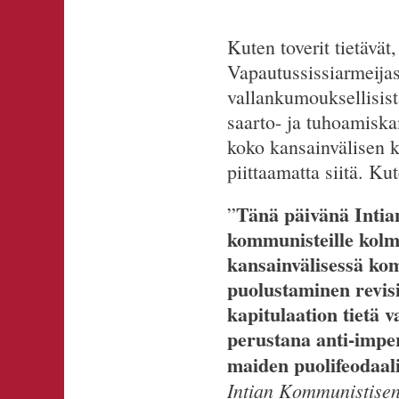
Kuten toverit tietävä
Vapautussissiarmeijas
vallankumouksellisist
saarto- ja tuhoamiska
koko kansainvälisen 
piittaamatta siitä. 
Tänä päivänä Inti
”
kommunisteille kolme
kansainvälisessä ko
puolustaminen revisi
kapitulaation tietä 
perustana anti-imperi
maiden puolifeodaal
Intian Kommunistisen