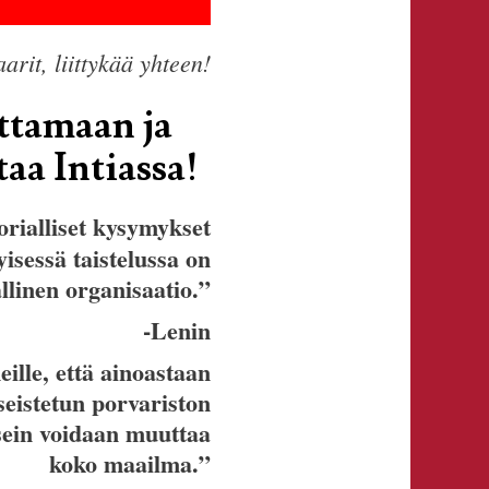
rit, liittykää yhteen!
ttamaan ja
aa Intiassa!
orialliset kysymykset
isessä taistelussa on
allinen organisaatio.”
-Lenin
ille, että ainoastaan
seistetun porvariston
asein voidaan muuttaa
koko maailma.”