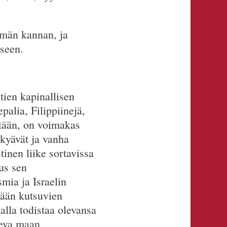
män kannan, ja
seen.
tien kapinallisen
palia, Filippiinejä,
stään, on voimakas
skyävät ja vanha
tinen liike sortavissa
uus sen
mia ja Israelin
seään kutsuvien
alla todistaa olevansa
leva maan