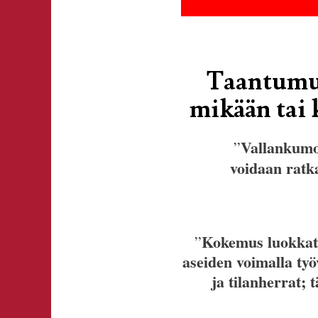
Taantumus
mikään tai 
Vallankumou
”
voidaan ratk
Kokemus luokkatai
”
aseiden voimalla työ
ja tilanherrat;