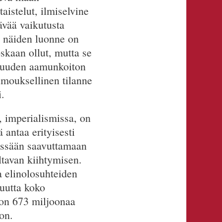
aistelut, ilmiselvine
ävää vaikutusta
a näiden luonne on
skaan ollut, mutta se
a uuden aamunkoiton
umouksellinen tilanne
.
, imperialismissa, on
ä antaa erityisesti
essään saavuttamaan
ltavan kiihtymisen.
a elinolosuhteiden
suutta koko
 on 673 miljoonaa
oon.