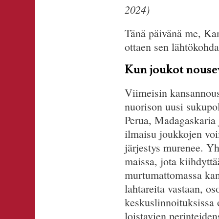
2024)
Tänä päivänä me, Kan
ottaen sen lähtökohd
Kun joukot nousev
Viimeisin kansannousu
nuorison uusi sukupolv
Perua, Madagaskaria j
ilmaisu joukkojen voi
järjestys murenee. Yhä
maissa, jota kiihdyttä
murtumattomassa kansa
lahtareita vastaan, oso
keskuslinnoituksissa 
loistavien perinteide