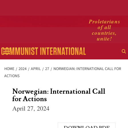
Skip
Proletarians
of all
to
countries,
content
unite!
Primary
Menu
HOME
2024
APRIL
27
NORWEGIAN: INTERNATIONAL CALL FOR
ACTIONS
Norwegian: International Call
for Actions
April 27, 2024