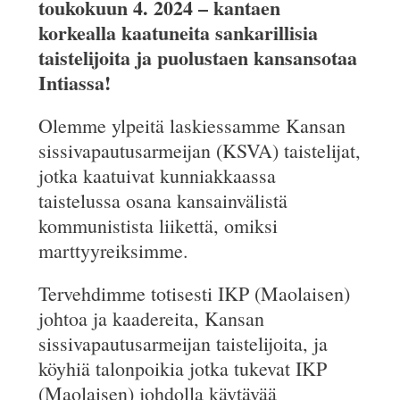
toukokuun 4. 2024 – kantaen
korkealla kaatuneita sankarillisia
taistelijoita ja puolustaen kansansotaa
Intiassa!
Olemme ylpeitä laskiessamme Kansan
sissivapautusarmeijan (KSVA) taistelijat,
jotka kaatuivat kunniakkaassa
taistelussa osana kansainvälistä
kommunistista liikettä, omiksi
marttyyreiksimme.
Tervehdimme totisesti IKP (Maolaisen)
johtoa ja kaadereita, Kansan
sissivapautusarmeijan taistelijoita, ja
köyhiä talonpoikia jotka tukevat IKP
(Maolaisen) johdolla käytävää