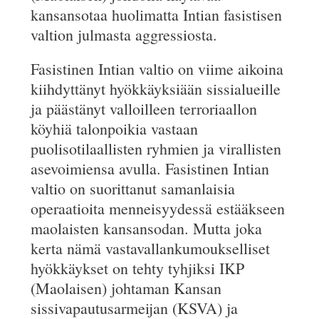
kansansotaa huolimatta Intian fasistisen
valtion julmasta aggressiosta.
Fasistinen Intian valtio on viime aikoina
kiihdyttänyt hyökkäyksiään sissialueille
ja päästänyt valloilleen terroriaallon
köyhiä talonpoikia vastaan
puolisotilaallisten ryhmien ja virallisten
asevoimiensa avulla. Fasistinen Intian
valtio on suorittanut samanlaisia
operaatioita menneisyydessä estääkseen
maolaisten kansansodan. Mutta joka
kerta nämä vastavallankumoukselliset
hyökkäykset on tehty tyhjiksi IKP
(Maolaisen) johtaman Kansan
sissivapautusarmeijan (KSVA) ja