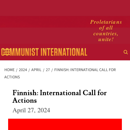
Skip
Proletarians
of all
to
countries,
content
unite!
Primary
Menu
HOME
2024
APRIL
27
FINNISH: INTERNATIONAL CALL FOR
ACTIONS
Finnish: International Call for
Actions
April 27, 2024