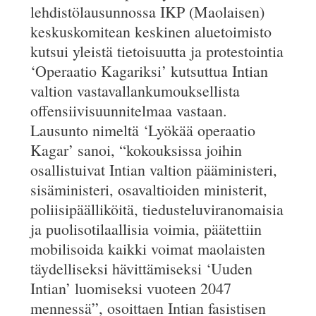
lehdistölausunnossa IKP (Maolaisen)
keskuskomitean keskinen aluetoimisto
kutsui yleistä tietoisuutta ja protestointia
‘Operaatio Kagariksi’ kutsuttua Intian
valtion vastavallankumouksellista
offensiivisuunnitelmaa vastaan.
Lausunto nimeltä ‘Lyökää operaatio
Kagar’ sanoi, “kokouksissa joihin
osallistuivat Intian valtion pääministeri,
sisäministeri, osavaltioiden ministerit,
poliisipäälliköitä, tiedusteluviranomaisia
ja puolisotilaallisia voimia, päätettiin
mobilisoida kaikki voimat maolaisten
täydelliseksi hävittämiseksi ‘Uuden
Intian’ luomiseksi vuoteen 2047
mennessä”, osoittaen Intian fasistisen