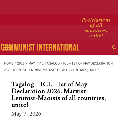
Skip
Proletarians
of all
to
countries,
content
unite!
Primary
Menu
HOME
2026
MAY
7
TAGALOG – ICL – 1ST OF MAY DECLARATION
2026: MARXIST-LENINIST-MAOISTS OF ALL COUNTRIES, UNITE!
Tagalog – ICL – 1st of May
Declaration 2026: Marxist-
Leninist-Maoists of all countries,
unite!
May 7, 2026