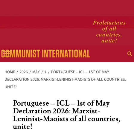
Skip
Proletarians
of all
to
countries,
content
unite!
Primary
Menu
HOME
2026
MAY
1
PORTUGUESE – ICL – 1ST OF MAY
DECLARATION 2026: MARXIST-LENINIST-MAOISTS OF ALL COUNTRIES,
UNITE!
Portuguese – ICL – 1st of May
Declaration 2026: Marxist-
Leninist-Maoists of all countries,
unite!