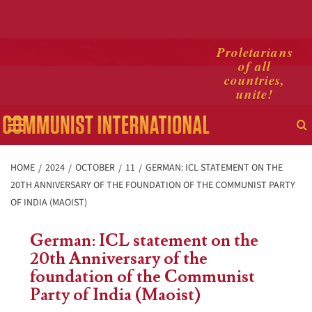
Skip
Proletarians
of all
to
countries,
content
unite!
Primary
Menu
HOME
2024
OCTOBER
11
GERMAN: ICL STATEMENT ON THE
20TH ANNIVERSARY OF THE FOUNDATION OF THE COMMUNIST PARTY
OF INDIA (MAOIST)
German: ICL statement on the
20th Anniversary of the
foundation of the Communist
Party of India (Maoist)