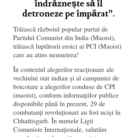
îndrăznește să îl
detroneze pe împărat”.
Trăiască războiul popular purtat de
Partidul Comunist din India (Maoist),
trăiască luptătorii eroici ai PCI (Maoist)
care au atins nemurirea!
În contextul alegerilor reacționare ale
vechiului stat indian și al campaniei de
boicotare a alegerilor conduse de CPI
(maoist), conform informațiilor publice
disponibile până în prezent, 29 de
combatanți revoluționari au fost uciși în
Chhattisgarh. În numele Ligii
Comuniste Internaționale, salutăm