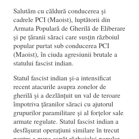
Salutăm cu căldură conducerea și
cadrele PCI (Maoist), luptătorii din
Armata Populară de Gherilă de Eliberare
și pe țăranii săraci care susțin războiul
popular purtat sub conducerea PCI
(Maoist), în ciuda agresiunii brutale a
statului fascist indian.
Statul fascist indian și-a intensificat
recent atacurile asupra zonelor de
gherilă și a dezlănțuit un val de teroare
împotriva țăranilor săraci cu ajutorul
grupurilor paramilitare și al forțelor sale
armate regulate. Statul fascist indian a
desfășurat operațiuni similare în trecut
pentru a pune capăt războiului popular