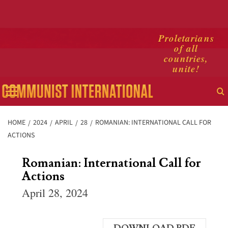
Skip
Proletarians
of all
to
countries,
content
unite!
Primary
Menu
HOME
2024
APRIL
28
ROMANIAN: INTERNATIONAL CALL FOR
ACTIONS
Romanian: International Call for
Actions
April 28, 2024