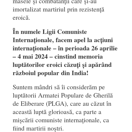
masele și combatanții care și-au
imortalizat martiriul prin rezistență
eroică.
În numele Ligii Comuniste
Internaționale, facem apel la acțiuni
internaționale – în perioada 26 aprilie
– 4 mai 2024 – cinstind memoria
luptătorilor eroici căzuți și apărând
războiul popular din India!
Suntem mândri să îi considerăm pe
luptătorii Armatei Populare de Gherilă
de Eliberare (PLGA), care au căzut în
această luptă glorioasă, ca parte a
mișcării comuniste internaționale, ca
fiind martirii noștri.