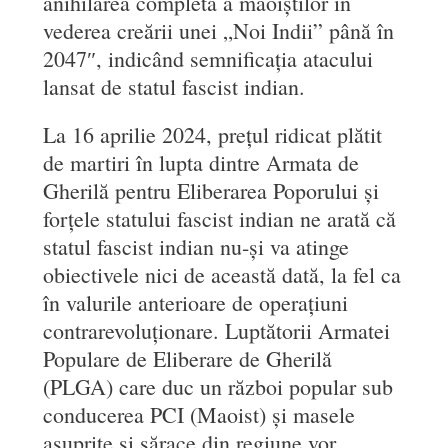
anihilarea completă a maoiștilor în
vederea creării unei „Noi Indii” până în
2047″, indicând semnificația atacului
lansat de statul fascist indian.
La 16 aprilie 2024, prețul ridicat plătit
de martiri în lupta dintre Armata de
Gherilă pentru Eliberarea Poporului și
forțele statului fascist indian ne arată că
statul fascist indian nu-și va atinge
obiectivele nici de această dată, la fel ca
în valurile anterioare de operațiuni
contrarevoluționare. Luptătorii Armatei
Populare de Eliberare de Gherilă
(PLGA) care duc un război popular sub
conducerea PCI (Maoist) și masele
asuprite și sărace din regiune vor