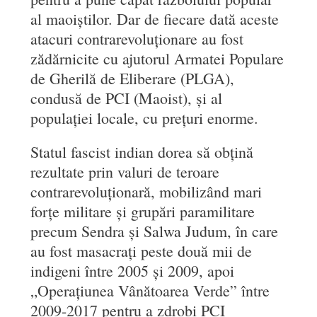
al maoiștilor. Dar de fiecare dată aceste
atacuri contrarevoluționare au fost
zădărnicite cu ajutorul Armatei Populare
de Gherilă de Eliberare (PLGA),
condusă de PCI (Maoist), și al
populației locale, cu prețuri enorme.
Statul fascist indian dorea să obțină
rezultate prin valuri de teroare
contrarevoluționară, mobilizând mari
forțe militare și grupări paramilitare
precum Sendra și Salwa Judum, în care
au fost masacrați peste două mii de
indigeni între 2005 și 2009, apoi
„Operațiunea Vânătoarea Verde” între
2009-2017 pentru a zdrobi PCI