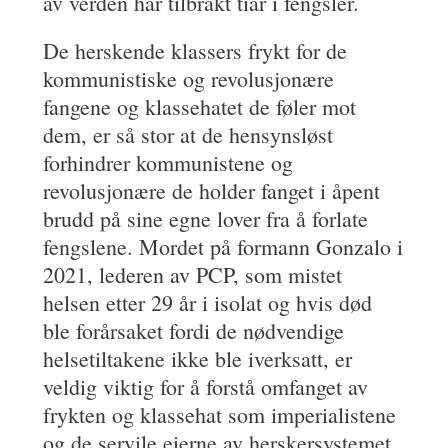
av verden har tilbrakt tiår i fengsler.
De herskende klassers frykt for de
kommunistiske og revolusjonære
fangene og klassehatet de føler mot
dem, er så stor at de hensynsløst
forhindrer kommunistene og
revolusjonære de holder fanget i åpent
brudd på sine egne lover fra å forlate
fengslene. Mordet på formann Gonzalo i
2021, lederen av PCP, som mistet
helsen etter 29 år i isolat og hvis død
ble forårsaket fordi de nødvendige
helsetiltakene ikke ble iverksatt, er
veldig viktig for å forstå omfanget av
frykten og klassehat som imperialistene
og de servile eierne av herskersystemet