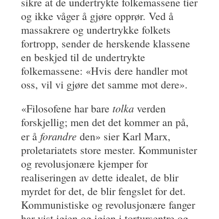
sikre at de undertrykte folkemassene tier
og ikke våger å gjøre opprør. Ved å
massakrere og undertrykke folkets
fortropp, sender de herskende klassene
en beskjed til de undertrykte
folkemassene: «Hvis dere handler mot
oss, vil vi gjøre det samme mot dere».
tolka
«Filosofene har bare
verden
forskjellig; men det det kommer an på,
forandre
er å
den» sier Karl Marx,
proletariatets store mester. Kommunister
og revolusjonære kjemper for
realiseringen av dette idealet, de blir
myrdet for det, de blir fengslet for det.
Kommunistiske og revolusjonære fanger
har vist igjen og igjen i tortursentre og