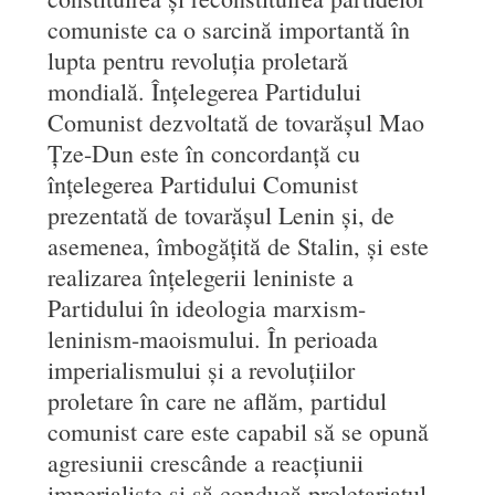
comuniste ca o sarcină importantă în
lupta pentru revoluția proletară
mondială. Înțelegerea Partidului
Comunist dezvoltată de tovarășul Mao
Țze-Dun este în concordanță cu
înțelegerea Partidului Comunist
prezentată de tovarășul Lenin și, de
asemenea, îmbogățită de Stalin, și este
realizarea înțelegerii leniniste a
Partidului în ideologia marxism-
leninism-maoismului. În perioada
imperialismului și a revoluțiilor
proletare în care ne aflăm, partidul
comunist care este capabil să se opună
agresiunii crescânde a reacțiunii
imperialiste și să conducă proletariatul