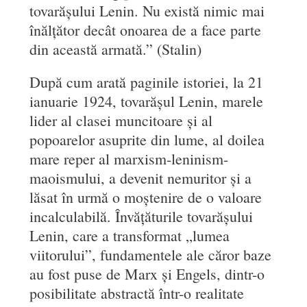
tovarășului Lenin. Nu există nimic mai
înălțător decât onoarea de a face parte
din această armată.” (Stalin)
După cum arată paginile istoriei, la 21
ianuarie 1924, tovarășul Lenin, marele
lider al clasei muncitoare și al
popoarelor asuprite din lume, al doilea
mare reper al marxism-leninism-
maoismului, a devenit nemuritor și a
lăsat în urmă o moștenire de o valoare
incalculabilă. Învățăturile tovarășului
Lenin, care a transformat „lumea
viitorului”, fundamentele ale căror baze
au fost puse de Marx și Engels, dintr-o
posibilitate abstractă într-o realitate