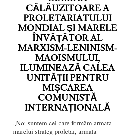
CĂLĂUZITOARE A
PROLETARIATULUI
MONDIAL ȘI MARELE
ÎNVĂȚĂTOR AL
MARXISM-LENINISM-
MAOISMULUI,
ILUMINEAZĂ CALEA
UNITĂȚII PENTRU
MIȘCAREA
COMUNISTĂ
INTERNAȚIONALĂ
„Noi suntem cei care formăm armata
marelui strateg proletar, armata