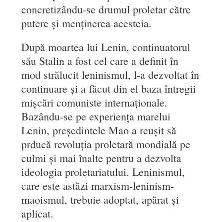
concretizându-se drumul proletar către
putere și menținerea acesteia.
După moartea lui Lenin, continuatorul
său Stalin a fost cel care a definit în
mod strălucit leninismul, l-a dezvoltat în
continuare și a făcut din el baza întregii
mișcări comuniste internaționale.
Bazându-se pe experiența marelui
Lenin, președintele Mao a reușit să
prducă revoluția proletară mondială pe
culmi și mai înalte pentru a dezvolta
ideologia proletariatului. Leninismul,
care este astăzi marxism-leninism-
maoismul, trebuie adoptat, apărat și
aplicat.