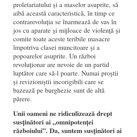
proletariatului și a maselor asuprite, să
aibă această caracteristică, în timp ce
contrarevoluția se înarmează de sus în
jos cu aparate și mijloace de violență și
comite toate aceste teribile masacre
împotriva clasei muncitoare și a
popoarelor asuprite. Un război
revoluționar are nevoie de un partid
luptător care să-l poarte. Numai proștii
și revizioniștii incorigibili care se
bazează pe burghezie sunt de altă
părere.
Unii oameni ne ridiculizează drept
susținători ai „omnipotenței
războiului”. Da, suntem susținători ai