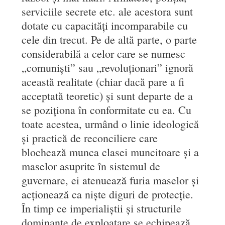
serviciile secrete etc. ale acestora sunt
dotate cu capacități incomparabile cu
cele din trecut. Pe de altă parte, o parte
considerabilă a celor care se numesc
„comuniști” sau „revoluționari” ignoră
această realitate (chiar dacă pare a fi
acceptată teoretic) și sunt departe de a
se poziționa în conformitate cu ea. Cu
toate acestea, urmând o linie ideologică
și practică de reconciliere care
blochează munca clasei muncitoare și a
maselor asuprite în sistemul de
guvernare, ei atenuează furia maselor și
acționează ca niște diguri de protecție.
În timp ce imperialiștii și structurile
dominante de exploatare se echipează