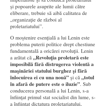
și popoarele asuprite ale lumii către
eliberare, trebuie să aibă calitatea de
„organizație de război al
proletariatului”.
O moștenire esențială a lui Lenin este
problema puterii politice drept chestiune
fundamentală a oricărei revoluții. Lenin
„Revoluția proletară este
a arătat că
imposibilă fără distrugerea violentă a
mașinăriei statului burghez și fără
înlocuirea ei cu una nouă”
„totul
și că
în afară de putere este o iluzie”
. Sub
conducerea personală a lui Lenin, s-a
înființat primul stat socialist din lume, s-
a înființat dictatura proletariatului,