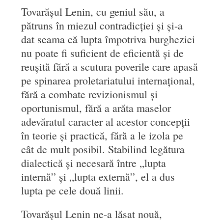
Tovarășul Lenin, cu geniul său, a
pătruns în miezul contradicției și și-a
dat seama că lupta împotriva burgheziei
nu poate fi suficient de eficientă și de
reușită fără a scutura poverile care apasă
pe spinarea proletariatului internațional,
fără a combate revizionismul și
oportunismul, fără a arăta maselor
adevăratul caracter al acestor concepții
în teorie și practică, fără a le izola pe
cât de mult posibil. Stabilind legătura
dialectică și necesară între „lupta
internă” și „lupta externă”, el a dus
lupta pe cele două linii.
Tovarășul Lenin ne-a lăsat nouă,