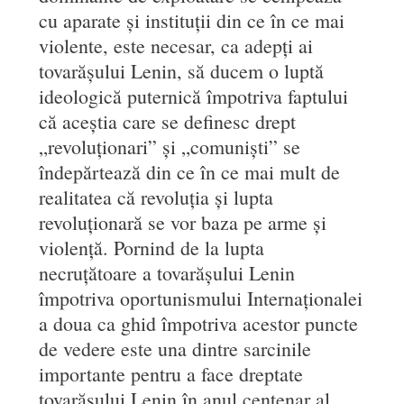
cu aparate și instituții din ce în ce mai
violente, este necesar, ca adepți ai
tovarășului Lenin, să ducem o luptă
ideologică puternică împotriva faptului
că aceștia care se definesc drept
„revoluționari” și „comuniști” se
îndepărtează din ce în ce mai mult de
realitatea că revoluția și lupta
revoluționară se vor baza pe arme și
violență. Pornind de la lupta
necruțătoare a tovarășului Lenin
împotriva oportunismului Internaționalei
a doua ca ghid împotriva acestor puncte
de vedere este una dintre sarcinile
importante pentru a face dreptate
tovarășului Lenin în anul centenar al