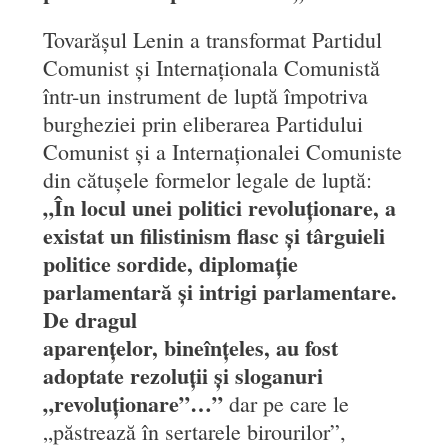
Tovarășul Lenin a transformat Partidul
Comunist și Internaționala Comunistă
într-un instrument de luptă împotriva
burgheziei prin eliberarea Partidului
Comunist și a Internaționalei Comuniste
din cătușele formelor legale de luptă:
„În locul unei politici revoluționare, a
existat un filistinism flasc și târguieli
politice sordide, diplomație
parlamentară și intrigi parlamentare.
De dragul
aparențelor, bineînțeles, au fost
adoptate rezoluții și sloganuri
„revoluționare”…”
dar pe care le
„păstrează în sertarele birourilor”,