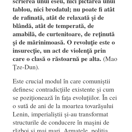
scrierea unui eseu, nici pictarea unui
tablou, nici brodatul; nu poate fi atât
de rafinată, atât de relaxată și de
blândă, atât de temperată, de
amabilă, de curtenitoare, de reținută
și de mărinimoasă. O revoluție este o
insurecție, un act de violență prin
care o clasă o răstoarnă pe alta.
(Mao
Țze-Dun).
Este crucial modul în care comuniștii
definesc contradicțiile existente și cum
se poziționează în fața evoluțiilor. În cei
o sută de ani de la moartea tovarășului
Lenin, imperialiștii și-au transformat
structurile de conducere în mașini de
război și mai mari. Armatele, poliția,