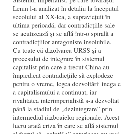
Lenin l-a analizat în detaliu la începutul
secolului al XX-lea, a supraviețuit în
ultima perioadă, dar contradicțiile sale
se acutizează și se află într-o spirală a
contradicțiilor antagoniste insolubile.
Cu toate că dizolvarea URSS și a
procesului de integrare în sistemul
capitalist prin care a trecut China au
împiedicat contradicțiile să explodeze
pentru o vreme, legea dezvoltării inegale
a capitalismului a continuat, iar
rivalitatea interimperialistă s-a dezvoltat
până la stadiul de „dezintegrare” prin
intermediul războaielor regionale. Acest
lucru arată criza în care se află sistemul
și faptul că „soluțiile” anterioare nu mai