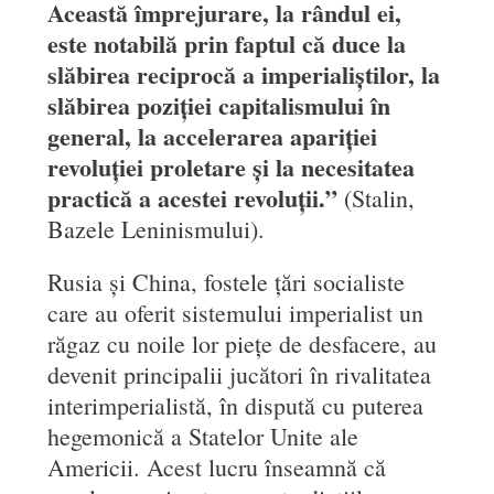
Această împrejurare, la rândul ei,
este notabilă prin faptul că duce la
slăbirea reciprocă a imperialiștilor, la
slăbirea poziției capitalismului în
general, la accelerarea apariției
revoluției proletare și la necesitatea
practică a acestei revoluții.”
(Stalin,
Bazele Leninismului).
Rusia și China, fostele țări socialiste
care au oferit sistemului imperialist un
răgaz cu noile lor piețe de desfacere, au
devenit principalii jucători în rivalitatea
interimperialistă, în dispută cu puterea
hegemonică a Statelor Unite ale
Americii. Acest lucru înseamnă că