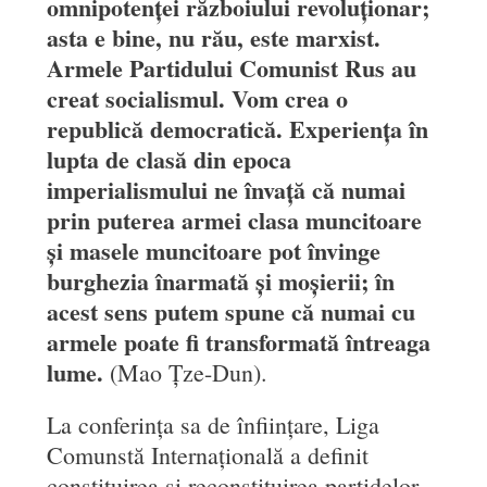
omnipotenței războiului revoluționar;
asta e bine, nu rău, este marxist.
Armele Partidului Comunist Rus au
creat socialismul. Vom crea o
republică democratică. Experiența în
lupta de clasă din epoca
imperialismului ne învață că numai
prin puterea armei clasa muncitoare
și masele muncitoare pot învinge
burghezia înarmată și moșierii; în
acest sens putem spune că numai cu
armele poate fi transformată întreaga
lume.
(Mao Țze-Dun).
La conferința sa de înființare, Liga
Comunstă Internațională a definit
constituirea și reconstituirea partidelor