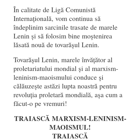
În calitate de Ligă Comunistă
Internațională, vom continua să
îndeplinim sarcinile trasate de marele
Lenin și să folosim bine moștenirea
lăsată nouă de tovarășul Lenin.
Tovarășul Lenin, marele învățător al
proletariatului mondial și al marxism-
leninism-maoismului conduce și
călăuzește astăzi lupta noastră pentru
revoluția proletară mondială, așa cum a
făcut-o pe vremuri!
TRAIASCĂ MARXISM-LENINISM-
MAOISMUL!
TRAIASCĂ