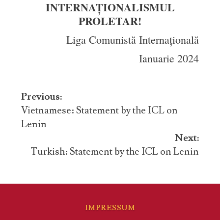
INTERNAȚIONALISMUL
PROLETAR!
Liga Comunistă Internațională
Ianuarie 2024
Post
Previous:
navigation
Vietnamese: Statement by the ICL on
Lenin
Next:
Turkish: Statement by the ICL on Lenin
IMPRESSUM