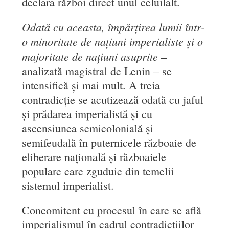
declara război direct unul celuilalt.
Odată cu aceasta, împărțirea lumii într-
o minoritate de națiuni imperialiste și o
majoritate de națiuni asuprite
–
analizată magistral de Lenin – se
intensifică și mai mult. A treia
contradicție se acutizează odată cu jaful
și prădarea imperialistă și cu
ascensiunea semicolonială și
semifeudală în puternicele războaie de
eliberare națională și războaiele
populare care zguduie din temelii
sistemul imperialist.
Concomitent cu procesul în care se află
imperialismul în cadrul contradicțiilor