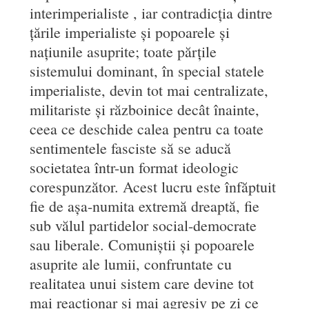
interimperialiste , iar contradicția dintre
țările imperialiste și popoarele și
națiunile asuprite; toate părțile
sistemului dominant, în special statele
imperialiste, devin tot mai centralizate,
militariste și războinice decât înainte,
ceea ce deschide calea pentru ca toate
sentimentele fasciste să se aducă
societatea într-un format ideologic
corespunzător. Acest lucru este înfăptuit
fie de așa-numita extremă dreaptă, fie
sub vălul partidelor social-democrate
sau liberale. Comuniștii și popoarele
asuprite ale lumii, confruntate cu
realitatea unui sistem care devine tot
mai reacționar și mai agresiv pe zi ce