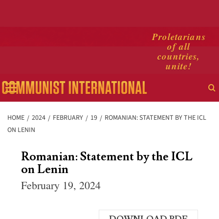
Skip
Proletarians
of all
to
countries,
content
unite!
Primary
Menu
HOME
2024
FEBRUARY
19
ROMANIAN: STATEMENT BY THE ICL
ON LENIN
Romanian: Statement by the ICL
on Lenin
February 19, 2024