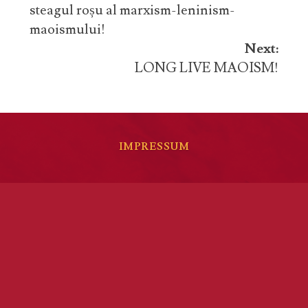
steagul roșu al marxism-leninism-
maoismului!
Next:
LONG LIVE MAOISM!
IMPRESSUM