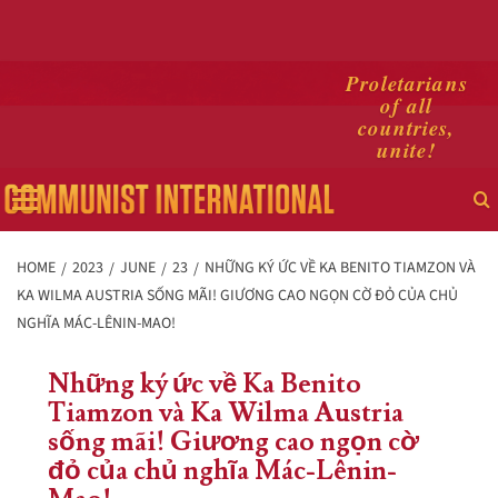
Skip
Proletarians
of all
to
countries,
content
unite!
Primary
Menu
HOME
2023
JUNE
23
NHỮNG KÝ ỨC VỀ KA BENITO TIAMZON VÀ
KA WILMA AUSTRIA SỐNG MÃI! GIƯƠNG CAO NGỌN CỜ ĐỎ CỦA CHỦ
NGHĨA MÁC-LÊNIN-MAO!
Những ký ức về Ka Benito
Tiamzon và Ka Wilma Austria
sống mãi! Giương cao ngọn cờ
đỏ của chủ nghĩa Mác-Lênin-