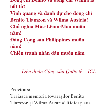
bất tử!
Vinh quang và danh dự cho đồng chí
Benito Tiamzon và Wilma Austria!
Chủ nghĩa Mác-Lênin-Mao muôn
năm!
Đảng Cộng sản Philippines muôn
năm!
Chiến tranh nhân dân muôn năm
Liên đoàn Cộng sản Quốc tế – ICL
Post
Previous:
navigation
Trăiască memoria tovarășilor Benito
Tiamzon și Wilma Austria! Ridicați sus