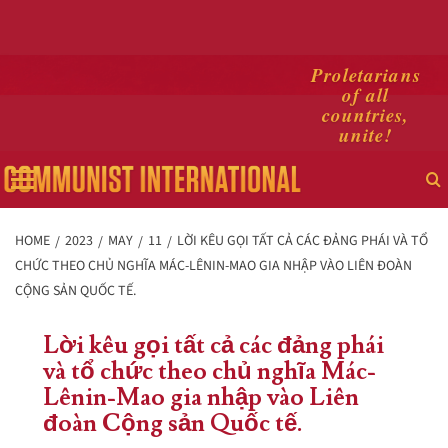
Skip
Proletarians
of all
to
countries,
content
unite!
Primary
Menu
HOME
2023
MAY
11
LỜI KÊU GỌI TẤT CẢ CÁC ĐẢNG PHÁI VÀ TỔ
CHỨC THEO CHỦ NGHĨA MÁC-LÊNIN-MAO GIA NHẬP VÀO LIÊN ĐOÀN
CỘNG SẢN QUỐC TẾ.
Lời kêu gọi tất cả các đảng phái
và tổ chức theo chủ nghĩa Mác-
Lênin-Mao gia nhập vào Liên
đoàn Cộng sản Quốc tế.