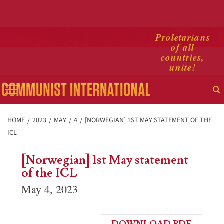
Skip
Proletarians
of all
to
countries,
content
unite!
Primary
Menu
HOME
2023
MAY
4
[NORWEGIAN] 1ST MAY STATEMENT OF THE
ICL
[Norwegian] 1st May statement
of the ICL
May 4, 2023