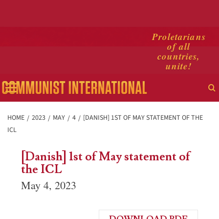
Skip
Proletarians
of all
to
countries,
content
unite!
Primary
Menu
HOME
2023
MAY
4
[DANISH] 1ST OF MAY STATEMENT OF THE
ICL
[Danish] 1st of May statement of
the ICL
May 4, 2023