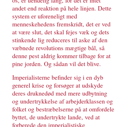
os, er uendelig lang, for det er intet
andet end reaktion på hele linjen. Dette
system er uforeneligt med
menneskehedens fremskridt, det er ved
at være slut, det skal fejes væk og dets
stinkende lig reduceres til aske af den
væbnede revolutions mægtige bål, så
denne pest aldrig kommer tilbage for at
pine jorden. Og sådan vil det blive.
Imperialisterne befinder sig i en dyb
generel krise og forsøger at udskyde
deres druknedød med mere udbytning
og undertrykkelse af arbejderklassen og
folket og bestræbelserne på at omfordele
byttet, de undertrykte lande, ved at
forberede den imperialistiske