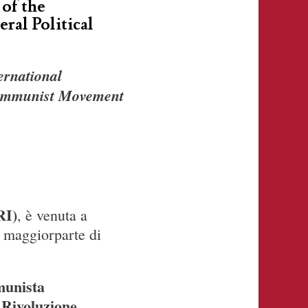
 of the
ral Political
ernational
 Communist Movement
RI)
, è venuta a
a maggiorparte di
unista
Rivoluzione