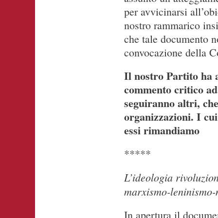
per avvicinarsi all’ob
nostro rammarico insi
che tale documento no
convocazione della Co
Il nostro Partito h
commento critico ad
seguiranno altri, ch
organizzazioni. I cu
essi rimandiamo
*****
L’ideologia rivoluzio
marxismo-leninismo
In apertura il docume