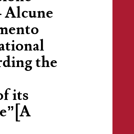
– Alcune
umento
ational
rding the
 its
ne”[A