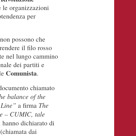
 e le organizzazioni
otendenza per
e non possono che
endere il filo rosso
ente nel lungo cammino
ale dei partiti e
Comunista
le
.
n documento chiamato
he balance of the
l Line”
The
a firma
nce – CUMIC
, tale
i hanno dichiarato di
 (chiamata dai