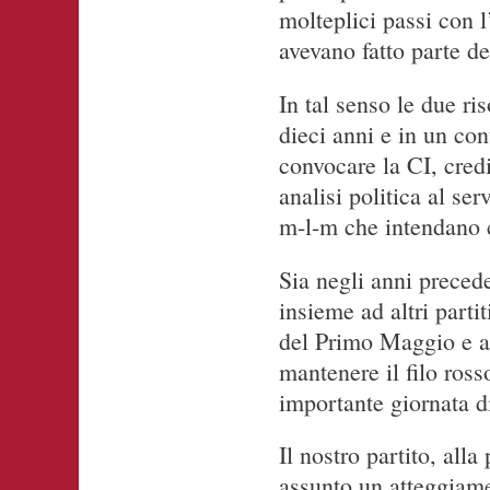
molteplici passi con l
avevano fatto parte d
In tal senso le due ri
dieci anni e in un con
convocare la CI, cred
analisi politica al se
m-l-m che intendano 
Sia negli anni preced
insieme ad altri parti
del Primo Maggio e alt
mantenere il filo ross
importante giornata di
Il nostro partito, al
assunto un atteggiame