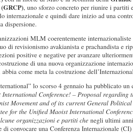
a (GRCP)
, uno sforzo concreto per riunire i partiti
o internazionale e quindi dare inizio ad una contr
ta dispersione.
rganizzazioni MLM coerentemente internazionalist
o di revisionismo avakianista e prachandista e ripr
ezioni positive e negative per avanzare ulteriorm
costruzione di una nuova organizzazione internazion
abbia come meta la costruzione dell’Internaziona
nternational” lo scorso 4 gennaio ha pubblicato u
 International Conference! – Proposal regarding t
ist Movement and of its current General Politica
ee for the Unified Maoist International Confere
lcune organizzazioni e partiti che
negli ultimi ann
ine di convocare una Conferenza Internazionale (CI)