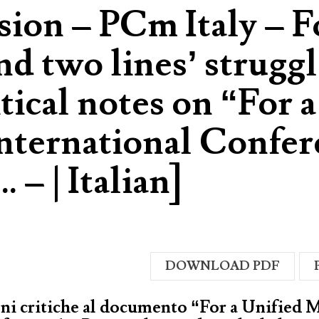
ion – PCm Italy – F
nd two lines’ struggl
tical notes on “For 
nternational Confer
. – | Italian]
DOWNLOAD PDF
ni critiche al documento “For a Unified 