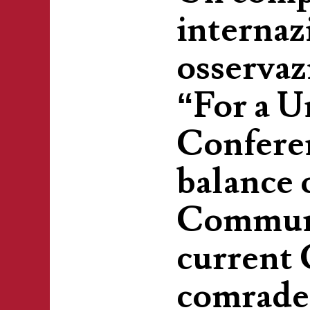
internaz
osservaz
“For a U
Conferen
balance 
Communi
current 
comrade 