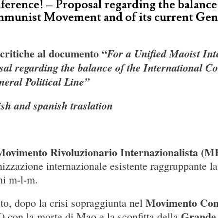
ference! – Proposal regarding the balance
munist Movement and of its current Gene
critiche al documento “
For a Unified Maoist Int
sal regarding the balance of the International
neral Political Line”
ish and spanish traslation
Movimento Rivoluzionario Internazionalista (M
izzazione internazionale esistente raggruppante l
ni m-l-m.
Movimento Com
o, dopo la crisi sopraggiunta nel
)
Grande 
con la morte di Mao e la sconfitta della