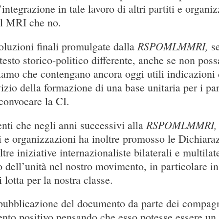
’integrazione in tale lavoro di altri partiti e organ
el MRI che no.
RSPOMLMMRI,
soluzioni finali promulgate dalla
s
testo storico-politico differente, anche se non pos
iamo che contengano ancora oggi utili indicazioni 
rvizio della formazione di una base unitaria per i pa
convocare la CI.
RSPOMLMMRI
enti che negli anni successivi alla
ti e organizzazioni ha inoltre promosso le Dichiara
re iniziative internazionaliste bilaterali e multilat
o dell’unità nel nostro movimento, in particolare i
 lotta per la nostra classe.
la pubblicazione del documento da parte dei compag
nto positivo pensando che esso potesse essere un u