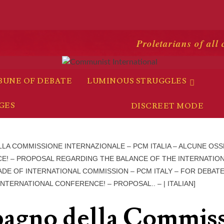
Proletarians of all 
BUNE OF DEBATE
LUMINOUS STRUGGLES
GES
A COMMISSIONE INTERNAZIONALE – PCM ITALIA – ALCUNE OSS
CE! – PROPOSAL REGARDING THE BALANCE OF THE INTERNATIO
ADE OF INTERNATIONAL COMMISSION – PCM ITALY – FOR DEBAT
INTERNATIONAL CONFERENCE! – PROPOSAL.. – | ITALIAN]
agno della Commis