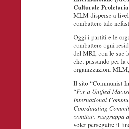
Culturale Proletari
MLM disperse a livell
combattere tale nefas
Oggi i partiti e le o
combattere ogni residu
del MRI, con le sue l
che, passando per la 
organizzazioni MLM, 
Il sito “Communist I
For a Unified Maoist
“
International Commun
Coordinating Committ
comitato raggruppa a
voler perseguire il f