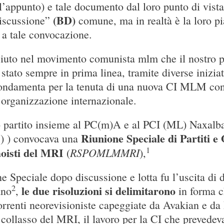
appunto) e tale documento dal loro punto di vista
(BD)
discussione”
comune, ma in realtà è la loro pi
 a tale convocazione.
ciuto nel movimento comunista mlm che il nostro pa
stato sempre in prima linea, tramite diverse iniziat
 fondamenta per la tenuta di una nuova CI MLM con 
 organizzazione internazionale.
o partito insieme al PC(m)A e al PCI (ML) Naxalba
Riunione Speciale di Partiti e
M) ) convocava una
1
aoisti del MRI
RSPOMLMMRI
(
),
ne Speciale dopo discussione e lotta fu l’uscita di
2
le due risoluzioni
si delimitarono
ano
,
in forma ch
correnti neorevisioniste capeggiate da Avakian e da
l collasso del MRI, il lavoro per la CI che preved