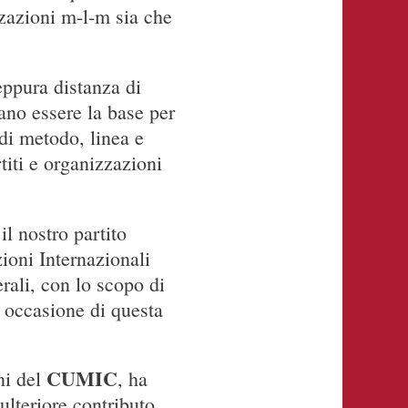
izzazioni m-l-m sia che
eppura distanza di
sano essere la base per
di metodo, linea e
rtiti e organizzazioni
,
il nostro partito
zioni Internazionali
erali, con lo scopo di
n occasione di questa
CUMIC
ni del
, ha
lteriore contributo