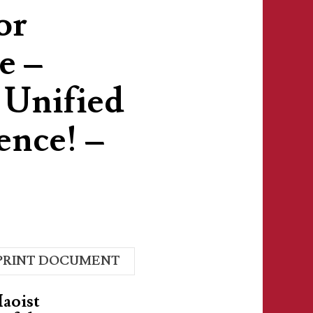
or
e –
a Unified
ence! –
PRINT DOCUMENT
Maoist